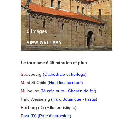
6 Images
VIEW GALLERY
Le tourisme à 45 minutes et plus
S
trasbourg
(Cathédrale et horloge)
M
ont St Odile
(Haut lieu spirituel)
M
ulhouse (
Musée auto
-
Chemin de fer
)
P
arc Wesseling (
Parc Botanique - tissus
)
F
reiburg (D) (Ville touristique)
R
ust
(D)
(Parc d'attraction)