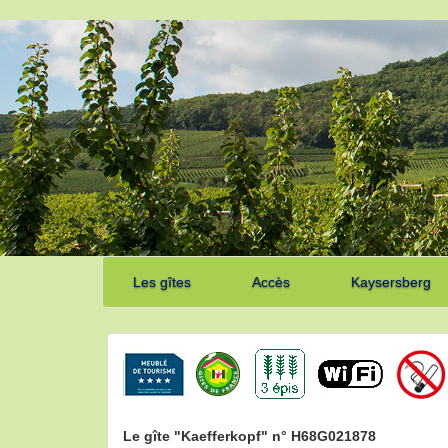
Les gîtes
Accès
Kaysersberg
Le gîte "Kaefferkopf" n° H68G021878